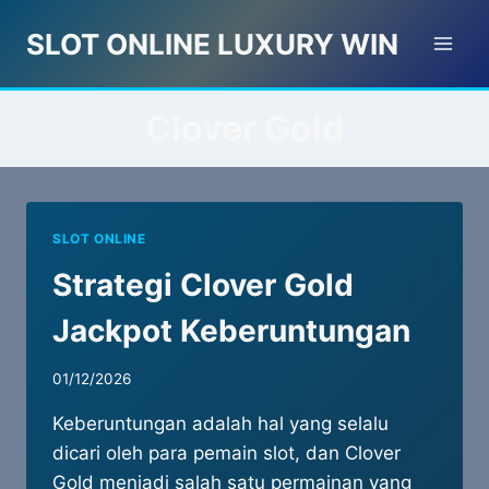
Skip
SLOT ONLINE LUXURY WIN
to
content
Clover Gold
SLOT ONLINE
Strategi Clover Gold
Jackpot Keberuntungan
01/12/2026
Keberuntungan adalah hal yang selalu
dicari oleh para pemain slot, dan Clover
Gold menjadi salah satu permainan yang