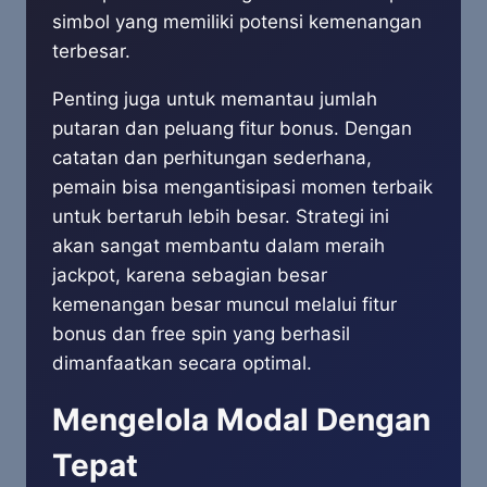
simbol yang memiliki potensi kemenangan
terbesar.
Penting juga untuk memantau jumlah
putaran dan peluang fitur bonus. Dengan
catatan dan perhitungan sederhana,
pemain bisa mengantisipasi momen terbaik
untuk bertaruh lebih besar. Strategi ini
akan sangat membantu dalam meraih
jackpot, karena sebagian besar
kemenangan besar muncul melalui fitur
bonus dan free spin yang berhasil
dimanfaatkan secara optimal.
Mengelola Modal Dengan
Tepat