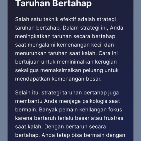
Taruhan Bertahap
Salah satu teknik efektif adalah strategi
taruhan bertahap. Dalam strategi ini, Anda
meningkatkan taruhan secara bertahap
saat mengalami kemenangan kecil dan
menurunkan taruhan saat kalah. Cara ini
bertujuan untuk meminimalkan kerugian
sekaligus memaksimalkan peluang untuk
mendapatkan kemenangan besar.
Selain itu, strategi taruhan bertahap juga
membantu Anda menjaga psikologis saat
bermain. Banyak pemain kehilangan fokus
karena bertaruh terlalu besar atau frustrasi
saat kalah. Dengan bertaruh secara
bertahap, Anda tetap bisa bermain dengan