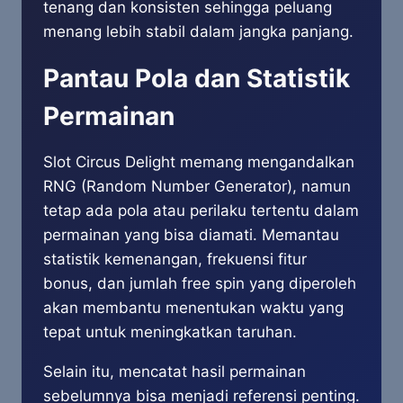
tenang dan konsisten sehingga peluang
menang lebih stabil dalam jangka panjang.
Pantau Pola dan Statistik
Permainan
Slot Circus Delight memang mengandalkan
RNG (Random Number Generator), namun
tetap ada pola atau perilaku tertentu dalam
permainan yang bisa diamati. Memantau
statistik kemenangan, frekuensi fitur
bonus, dan jumlah free spin yang diperoleh
akan membantu menentukan waktu yang
tepat untuk meningkatkan taruhan.
Selain itu, mencatat hasil permainan
sebelumnya bisa menjadi referensi penting.