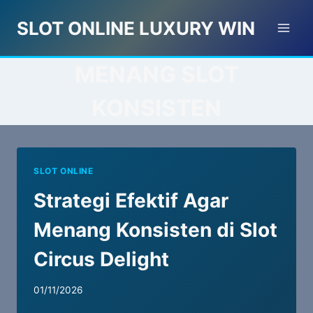
Skip
SLOT ONLINE LUXURY WIN
to
content
MENANG SLOT
KONSISTEN
SLOT ONLINE
Strategi Efektif Agar
Menang Konsisten di Slot
Circus Delight
01/11/2026