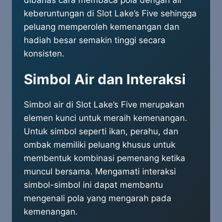
dibahas cara membaca pola dengan air
keberuntungan di Slot Lake’s Five sehingga
peluang memperoleh kemenangan dan
hadiah besar semakin tinggi secara
konsisten.
Simbol Air dan Interaksi
Simbol air di Slot Lake’s Five merupakan
elemen kunci untuk meraih kemenangan.
Untuk simbol seperti ikan, perahu, dan
ombak memiliki peluang khusus untuk
membentuk kombinasi pemenang ketika
muncul bersama. Mengamati interaksi
simbol-simbol ini dapat membantu
mengenali pola yang mengarah pada
kemenangan.