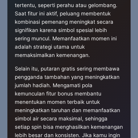
tertentu, seperti perahu atau gelombang.
Saat fitur ini aktif, peluang membentuk
kombinasi pemenang meningkat secara
signifikan karena simbol spesial lebih
sering muncul. Memanfaatkan momen ini
adalah strategi utama untuk
memaksimalkan kemenangan.
Selain itu, putaran gratis sering membawa
pengganda tambahan yang meningkatkan
jumlah hadiah. Mengamati pola
kemunculan fitur bonus membantu
menentukan momen terbaik untuk
meningkatkan taruhan dan memanfaatkan
simbol air secara maksimal, sehingga
setiap spin bisa menghasilkan kemenangan
lebih besar dan konsisten. Jika kamu ingin