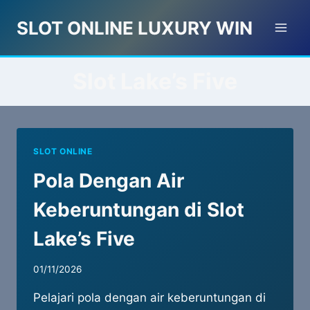
Skip
SLOT ONLINE LUXURY WIN
to
content
Slot Lake’s Five
SLOT ONLINE
Pola Dengan Air
Keberuntungan di Slot
Lake’s Five
01/11/2026
Pelajari pola dengan air keberuntungan di