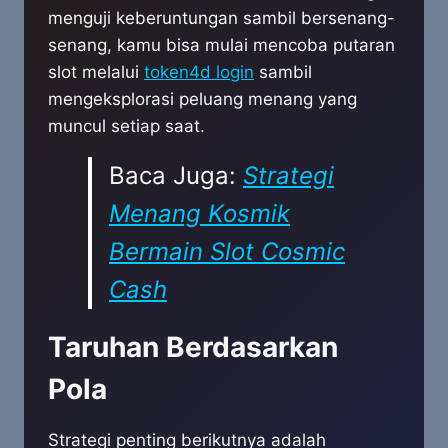
menguji keberuntungan sambil bersenang-
senang, kamu bisa mulai mencoba putaran
slot melalui
token4d login
sambil
mengeksplorasi peluang menang yang
muncul setiap saat.
Baca Juga:
Strategi
Menang Kosmik
Bermain Slot Cosmic
Cash
Taruhan Berdasarkan
Pola
Strategi penting berikutnya adalah