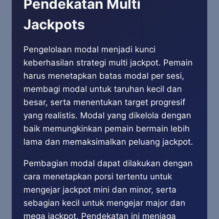
Pendekatan Multi
Jackpots
Pengelolaan modal menjadi kunci
keberhasilan strategi multi jackpot. Pemain
harus menetapkan batas modal per sesi,
membagi modal untuk taruhan kecil dan
besar, serta menentukan target progresif
yang realistis. Modal yang dikelola dengan
baik memungkinkan pemain bermain lebih
lama dan memaksimalkan peluang jackpot.
Pembagian modal dapat dilakukan dengan
cara menetapkan porsi tertentu untuk
mengejar jackpot mini dan minor, serta
sebagian kecil untuk mengejar major dan
mega jackpot. Pendekatan ini menjaga