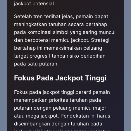
jackpot potensial.
Setelah tren terlihat jelas, pemain dapat
meningkatkan taruhan secara bertahap
pada kombinasi simbol yang sering muncul
dan berpotensi memicu jackpot. Strategi
bertahap ini memaksimalkan peluang
target progresif tanpa risiko berlebihan
pada satu putaran.
Fokus Pada Jackpot Tinggi
Fokus pada jackpot tinggi berarti pemain
menempatkan prioritas taruhan pada
putaran dengan peluang memicu major
atau mega jackpot. Pendekatan ini harus
diseimbangkan dengan taruhan pada