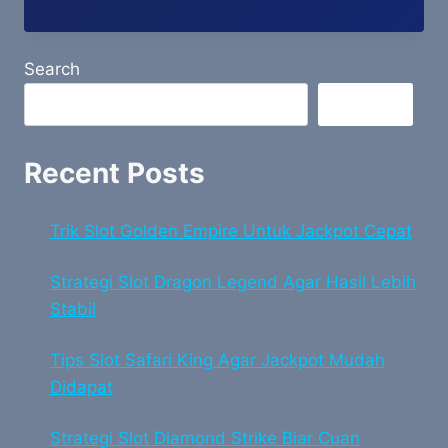
Search
Search
Recent Posts
Trik Slot Golden Empire Untuk Jackpot Cepat
Strategi Slot Dragon Legend Agar Hasil Lebih
Stabil
Tips Slot Safari King Agar Jackpot Mudah
Didapat
Strategi Slot Diamond Strike Biar Cuan