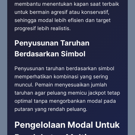
membantu menentukan kapan saat terbaik
untuk bermain agresif atau konservatif,
sehingga modal lebih efisien dan target
progresif lebih realistis.
Penyusunan Taruhan
Berdasarkan Simbol
Penyusunan taruhan berdasarkan simbol
memperhatikan kombinasi yang sering
muncul. Pemain menyesuaikan jumlah
taruhan agar peluang memicu jackpot tetap
optimal tanpa mengorbankan modal pada
putaran yang rendah peluang.
Pengelolaan Modal Untuk