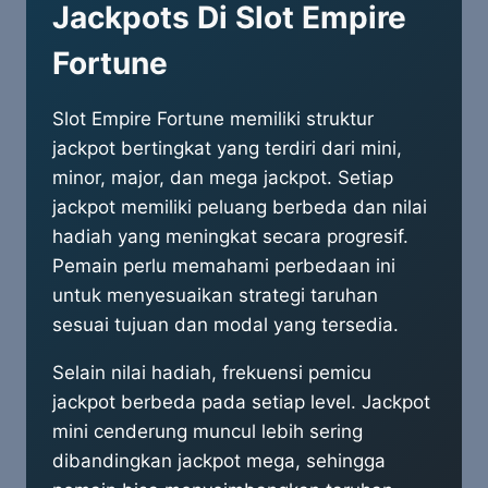
Jackpots Di Slot Empire
Fortune
Slot Empire Fortune memiliki struktur
jackpot bertingkat yang terdiri dari mini,
minor, major, dan mega jackpot. Setiap
jackpot memiliki peluang berbeda dan nilai
hadiah yang meningkat secara progresif.
Pemain perlu memahami perbedaan ini
untuk menyesuaikan strategi taruhan
sesuai tujuan dan modal yang tersedia.
Selain nilai hadiah, frekuensi pemicu
jackpot berbeda pada setiap level. Jackpot
mini cenderung muncul lebih sering
dibandingkan jackpot mega, sehingga