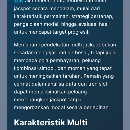
WIN
akan membahas pendekatan multi
jackpot secara mendalam, mulai dari
karakteristik permainan, strategi bertahap,
pengelolaan modal, hingga evaluasi hasil
untuk mencapai target progresif.
Memahami pendekatan multi jackpot bukan
sekadar mengejar hadiah besar, tetapi juga
membaca pola pembayaran, peluang
kombinasi simbol, dan momen yang tepat
untuk meningkatkan taruhan. Pemain yang
cermat dalam analisa data dan tren slot
dapat memaksimalkan peluang
memenangkan jackpot tanpa
mengorbankan modal secara berlebihan.
Karakteristik Multi