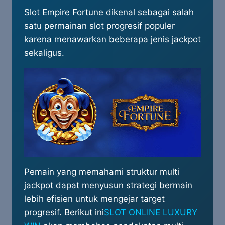
Slot Empire Fortune dikenal sebagai salah
satu permainan slot progresif populer
karena menawarkan beberapa jenis jackpot
sekaligus.
Pemain yang memahami struktur multi
jackpot dapat menyusun strategi bermain
lebih efisien untuk mengejar target
progresif. Berikut ini
SLOT ONLINE LUXURY