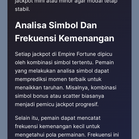
jackpot mini atau minor agar modal tetap
stabil.
Analisa Simbol Dan
Frekuensi Kemenangan
Setiap jackpot di Empire Fortune dipicu
oleh kombinasi simbol tertentu. Pemain
yang melakukan analisa simbol dapat
memprediksi momen terbaik untuk
menaikkan taruhan. Misalnya, kombinasi
simbol bonus atau scatter biasanya
menjadi pemicu jackpot progresif.
Selain itu, pemain dapat mencatat
frekuensi kemenangan kecil untuk
mengetahui pola permainan. Frekuensi ini