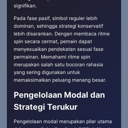
signifikan.
Pada fase pasif, simbol reguler lebih
dominan, sehingga strategi konservatif
lebih disarankan. Dengan membaca ritme
spin secara cermat, pemain dapat
menyesuaikan pendekatan sesuai fase
permainan. Memahami ritme spin
merupakan salah satu bocoran rahasia
yang sering digunakan untuk
memaksimalkan peluang menang besar.
Pengelolaan Modal dan
Strategi Terukur
Pengelolaan modal merupakan pilar utama