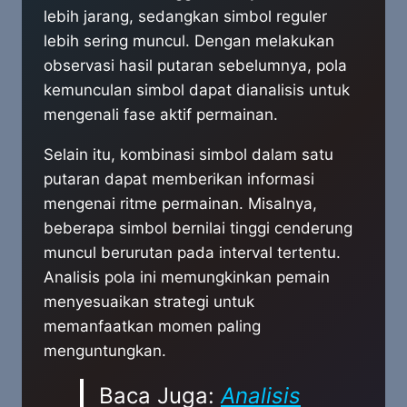
lebih jarang, sedangkan simbol reguler
lebih sering muncul. Dengan melakukan
observasi hasil putaran sebelumnya, pola
kemunculan simbol dapat dianalisis untuk
mengenali fase aktif permainan.
Selain itu, kombinasi simbol dalam satu
putaran dapat memberikan informasi
mengenai ritme permainan. Misalnya,
beberapa simbol bernilai tinggi cenderung
muncul berurutan pada interval tertentu.
Analisis pola ini memungkinkan pemain
menyesuaikan strategi untuk
memanfaatkan momen paling
menguntungkan.
Baca Juga:
Analisis