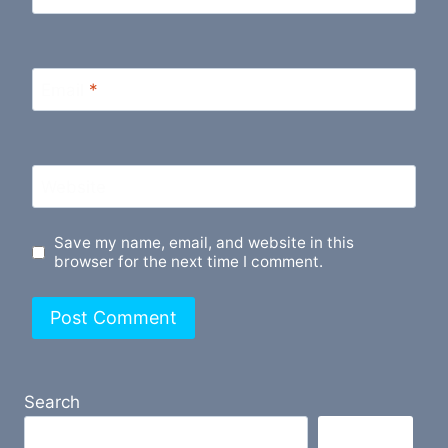
Email
*
Website
Save my name, email, and website in this
browser for the next time I comment.
Search
Search