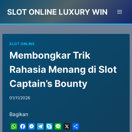
Skip
SLOT ONLINE LUXURY WIN
to
content
SLOT ONLINE
Membongkar Trik
Rahasia Menang di Slot
Captain’s Bounty
01/11/2026
Bagikan
W
F
M
T
S
L
X
S