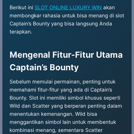
Berikut ini
SLOT ONLINE LUXURY WIN
akan
membongkar rahasia untuk bisa menang di slot
Captain’s Bounty yang bisa langsung Anda
terapkan.
Mengenal Fitur-Fitur Utama
Captain’s Bounty
Sebelum memulai permainan, penting untuk
memahami fitur-fitur yang ada di Captain’s
Bounty. Slot ini memiliki simbol khusus seperti
Wild dan Scatter yang berperan penting dalam
menentukan kemenangan. Wild bisa
menggantikan simbol lain untuk membentuk
kombinasi menang, sementara Scatter