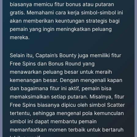
biasanya memicu fitur bonus atau putaran
gratis. Memahami cara kerja simbol-simbol ini
akan memberikan keuntungan strategis bagi
pemain yang ingin meningkatkan peluang
mereka.
Selain itu, Captain’s Bounty juga memiliki fitur
Free Spins dan Bonus Round yang
menawarkan peluang besar untuk meraih
kemenangan besar. Dengan mengenali kapan
dan bagaimana fitur ini aktif, pemain bisa
memaksimalkan setiap putaran. Misalnya, fitur
Free Spins biasanya dipicu oleh simbol Scatter
tertentu, sehingga mengenal pola kemunculan
simbol ini dapat membantu pemain
memanfaatkan momen terbaik untuk bertaruh