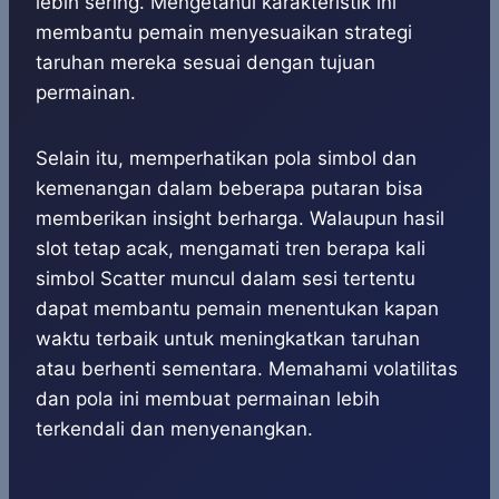
lebih sering. Mengetahui karakteristik ini
membantu pemain menyesuaikan strategi
taruhan mereka sesuai dengan tujuan
permainan.
Selain itu, memperhatikan pola simbol dan
kemenangan dalam beberapa putaran bisa
memberikan insight berharga. Walaupun hasil
slot tetap acak, mengamati tren berapa kali
simbol Scatter muncul dalam sesi tertentu
dapat membantu pemain menentukan kapan
waktu terbaik untuk meningkatkan taruhan
atau berhenti sementara. Memahami volatilitas
dan pola ini membuat permainan lebih
terkendali dan menyenangkan.