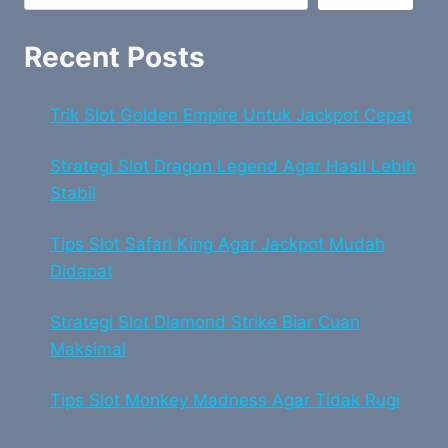
Recent Posts
Trik Slot Golden Empire Untuk Jackpot Cepat
Strategi Slot Dragon Legend Agar Hasil Lebih
Stabil
Tips Slot Safari King Agar Jackpot Mudah
Didapat
Strategi Slot Diamond Strike Biar Cuan
Maksimal
Tips Slot Monkey Madness Agar Tidak Rugi