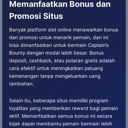
Memanfaatkan Bonus dan
Promosi Situs
Banyak platform slot online menawarkan bonus
dan promosi untuk menarik pemain, dan ini
bisa dimanfaatkan untuk bermain Captain’s
Bounty dengan modal lebih besar. Bonus
deposit, cashback, atau putaran gratis adalah
cara efektif untuk meningkatkan peluang
kemenangan tanpa mengeluarkan uang
tambahan.
Selain itu, beberapa situs memiliki program
loyalitas yang memberikan reward bagi pemain
aktif. Memanfaatkan semua bonus ini secara
bijak dapat membantu pemain bermain lebih