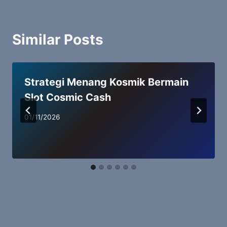
Similar Posts
Strategi Menang Kosmik Bermain
Slot Cosmic Cash
01/11/2026