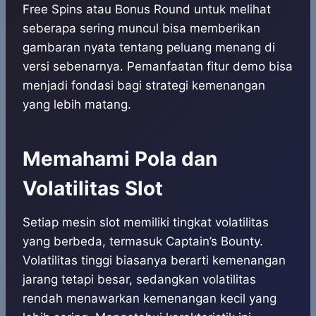
Free Spins atau Bonus Round untuk melihat
seberapa sering muncul bisa memberikan
gambaran nyata tentang peluang menang di
versi sebenarnya. Pemanfaatan fitur demo bisa
menjadi fondasi bagi strategi kemenangan
yang lebih matang.
Memahami Pola dan
Volatilitas Slot
Setiap mesin slot memiliki tingkat volatilitas
yang berbeda, termasuk Captain’s Bounty.
Volatilitas tinggi biasanya berarti kemenangan
jarang tetapi besar, sedangkan volatilitas
rendah menawarkan kemenangan kecil yang