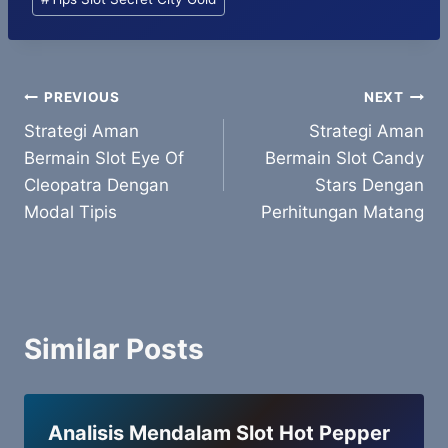
Post
PREVIOUS
NEXT
Strategi Aman
Strategi Aman
navigation
Bermain Slot Eye Of
Bermain Slot Candy
Cleopatra Dengan
Stars Dengan
Modal Tipis
Perhitungan Matang
Similar Posts
Analisis Mendalam Slot Hot Pepper