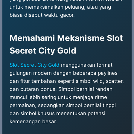
untuk memaksimalkan peluang, atau yang
biasa disebut waktu gacor.
Memahami Mekanisme Slot
Secret City Gold
Slot Secret City Gold
menggunakan format
gulungan modern dengan beberapa paylines
dan fitur tambahan seperti simbol wild, scatter,
dan putaran bonus. Simbol bernilai rendah
muncul lebih sering untuk menjaga ritme
permainan, sedangkan simbol bernilai tinggi
dan simbol khusus menentukan potensi
kemenangan besar.