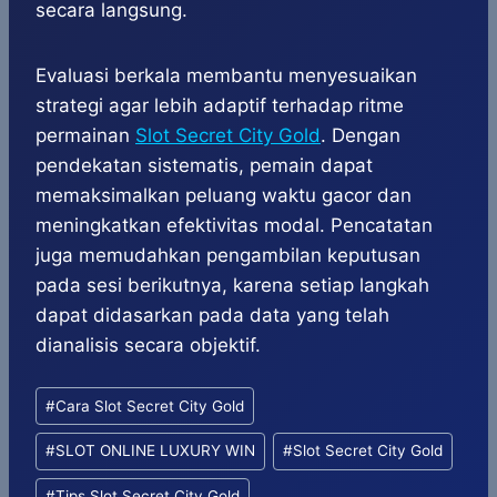
secara langsung.
Evaluasi berkala membantu menyesuaikan
strategi agar lebih adaptif terhadap ritme
permainan
Slot Secret City Gold
. Dengan
pendekatan sistematis, pemain dapat
memaksimalkan peluang waktu gacor dan
meningkatkan efektivitas modal. Pencatatan
juga memudahkan pengambilan keputusan
pada sesi berikutnya, karena setiap langkah
dapat didasarkan pada data yang telah
dianalisis secara objektif.
Post
#
Cara Slot Secret City Gold
Tags:
#
SLOT ONLINE LUXURY WIN
#
Slot Secret City Gold
#
Tips Slot Secret City Gold