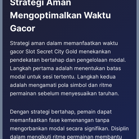
Strategi Aman
Mengoptimalkan Waktu
Gacor
Strategi aman dalam memanfaatkan waktu
gacor Slot Secret City Gold menekankan
pendekatan bertahap dan pengelolaan modal.
Langkah pertama adalah menentukan batas
modal untuk sesi tertentu. Langkah kedua
adalah mengamati pola simbol dan ritme
permainan sebelum menyesuaikan taruhan.
Dengan strategi bertahap, pemain dapat
memanfaatkan fase kemenangan tanpa
mengorbankan modal secara signifikan. Disiplin
dalam mengikuti ritme permainan membantu