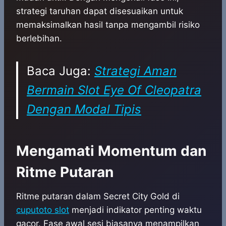
strategi taruhan dapat disesuaikan untuk
memaksimalkan hasil tanpa mengambil risiko
berlebihan.
Baca Juga:
Strategi Aman
Bermain Slot Eye Of Cleopatra
Dengan Modal Tipis
Mengamati Momentum dan
Ritme Putaran
Ritme putaran dalam Secret City Gold
di
cuputoto slot
menjadi indikator penting waktu
gacor. Fase awal sesi biasanya menampilkan